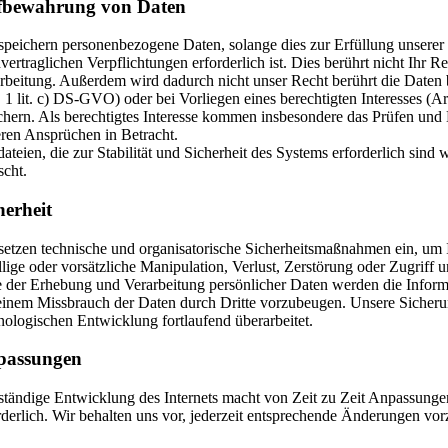
fbewahrung von Daten
speichern personenbezogene Daten, solange dies zur Erfüllung unserer 
vertraglichen Verpflichtungen erforderlich ist. Dies berührt nicht Ihr
rbeitung. Außerdem wird dadurch nicht unser Recht berührt die Daten 
 1 lit. c) DS-GVO) oder bei Vorliegen eines berechtigten Interesses (A
chern. Als berechtigtes Interesse kommen insbesondere das Prüfen und
ren Ansprüchen in Betracht.
ateien, die zur Stabilität und Sicherheit des Systems erforderlich sind
scht.
herheit
setzen technische und organisatorische Sicherheitsmaßnahmen ein, um 
llige oder vorsätzliche Manipulation, Verlust, Zerstörung oder Zugriff 
e der Erhebung und Verarbeitung persönlicher Daten werden die Informa
inem Missbrauch der Daten durch Dritte vorzubeugen. Unsere Siche
nologischen Entwicklung fortlaufend überarbeitet.
passungen
ständige Entwicklung des Internets macht von Zeit zu Zeit Anpassunge
rderlich. Wir behalten uns vor, jederzeit entsprechende Änderungen v