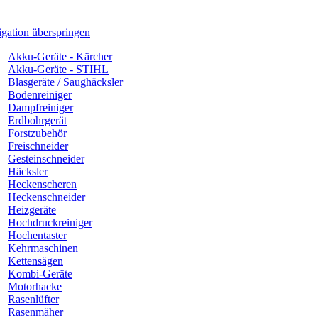
gation überspringen
Akku-Geräte - Kärcher
Akku-Geräte - STIHL
Blasgeräte / Saughäcksler
Bodenreiniger
Dampfreiniger
Erdbohrgerät
Forstzubehör
Freischneider
Gesteinschneider
Häcksler
Heckenscheren
Heckenschneider
Heizgeräte
Hochdruckreiniger
Hochentaster
Kehrmaschinen
Kettensägen
Kombi-Geräte
Motorhacke
Rasenlüfter
Rasenmäher