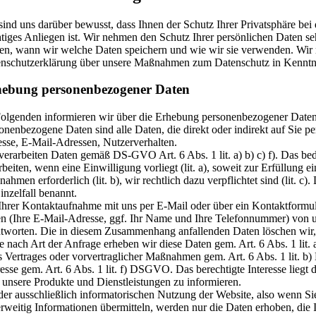
sind uns darüber bewusst, dass Ihnen der Schutz Ihrer Privatsphäre bei
tiges Anliegen ist. Wir nehmen den Schutz Ihrer persönlichen Daten se
en, wann wir welche Daten speichern und wie wir sie verwenden. Wir 
nschutzerklärung über unsere Maßnahmen zum Datenschutz in Kenntni
ebung personenbezogener Daten
olgenden informieren wir über die Erhebung personenbezogener Daten
onenbezogene Daten sind alle Daten, die direkt oder indirekt auf Sie pe
sse, E-Mail-Adressen, Nutzerverhalten.
verarbeiten Daten gemäß DS-GVO Art. 6 Abs. 1 lit. a) b) c) f). Das b
rbeiten, wenn eine Einwilligung vorliegt (lit. a), soweit zur Erfüllung e
ahmen erforderlich (lit. b), wir rechtlich dazu verpflichtet sind (lit. 
inzelfall benannt.
Ihrer Kontaktaufnahme mit uns per E-Mail oder über ein Kontaktformul
n (Ihre E-Mail-Adresse, ggf. Ihr Name und Ihre Telefonnummer) von u
tworten. Die in diesem Zusammenhang anfallenden Daten löschen wir,
 Je nach Art der Anfrage erheben wir diese Daten gem. Art. 6 Abs. 1 l
s Vertrages oder vorvertraglicher Maßnahmen gem. Art. 6 Abs. 1 lit. 
resse gem. Art. 6 Abs. 1 lit. f) DSGVO. Das berechtigte Interesse liegt
 unsere Produkte und Dienstleistungen zu informieren.
der ausschließlich informatorischen Nutzung der Website, also wenn Sie 
rweitig Informationen übermitteln, werden nur die Daten erhoben, die