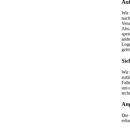
Au
Wir 
nach
Vera
Abs.
spei
ande
Logd
gelö
Sic
Wir 
zufä
Fall
um e
tech
An
Die 
erfo