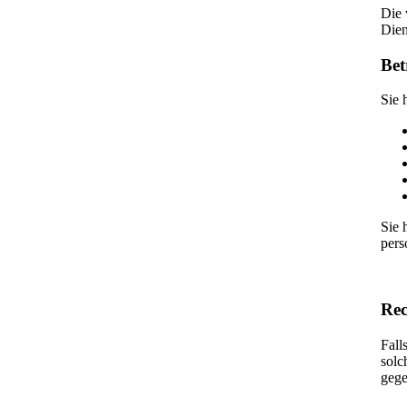
Die 
Dien
Bet
Sie 
Sie 
pers
Rec
Fall
solc
gege