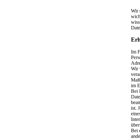
Wir 
wich
wiss
Date
Erh
Im F
Pers
Adre
Wir 
vera
Maßn
im E
Bei 
Date
bean
ist.
eine
Inte
über
Bei 
ande