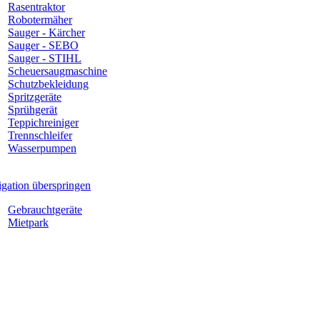
Rasentraktor
Robotermäher
Sauger - Kärcher
Sauger - SEBO
Sauger - STIHL
Scheuersaugmaschine
Schutzbekleidung
Spritzgeräte
Sprühgerät
Teppichreiniger
Trennschleifer
Wasserpumpen
gation überspringen
Gebrauchtgeräte
Mietpark
, reparieren und vermieten wir unter anderem Geräte v