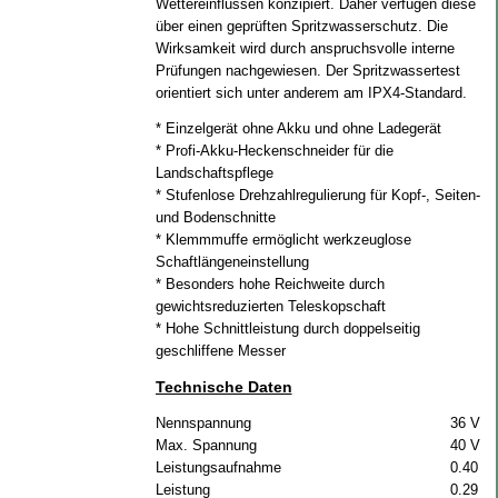
Wettereinflüssen konzipiert. Daher verfügen diese
über einen geprüften Spritzwasserschutz. Die
Wirksamkeit wird durch anspruchsvolle interne
Prüfungen nachgewiesen. Der Spritzwassertest
orientiert sich unter anderem am IPX4-Standard.
* Einzelgerät ohne Akku und ohne Ladegerät
* Profi-Akku-Heckenschneider für die
Landschaftspflege
* Stufenlose Drehzahlregulierung für Kopf-, Seiten-
und Bodenschnitte
* Klemmmuffe ermöglicht werkzeuglose
Schaftlängeneinstellung
* Besonders hohe Reichweite durch
gewichtsreduzierten Teleskopschaft
* Hohe Schnittleistung durch doppelseitig
geschliffene Messer
Technische Daten
Nennspannung
36 V
Max. Spannung
40 V
Leistungsaufnahme
0.40 k
Leistung
0.29 k