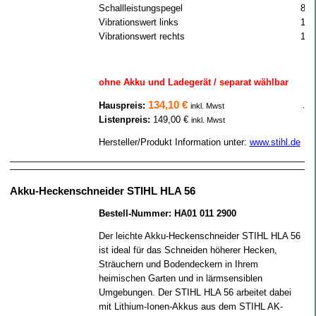
Schallleistungspegel
84 
Vibrationswert links
1.5
Vibrationswert rechts
1.5
ohne Akku und Ladegerät / separat wählbar
134,10 €
Hauspreis:
.
inkl. Mwst
Listenpreis:
149,00 €
inkl. Mwst
Hersteller/Produkt Information unter:
www.stihl.de
Akku-Heckenschneider STIHL HLA 56
Bestell-Nummer: HA01 011 2900
Der leichte Akku-Heckenschneider STIHL HLA 56
ist ideal für das Schneiden höherer Hecken,
Sträuchern und Bodendeckern in Ihrem
heimischen Garten und in lärmsensiblen
Umgebungen. Der STIHL HLA 56 arbeitet dabei
mit Lithium-Ionen-Akkus aus dem STIHL AK-