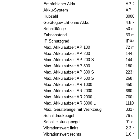
Empfohlener Akku
AP 200
Akku-System
AP
Hubzahl
3000 U
Gerätegewicht ohne Akku
4.8 kg
Schnittlänge
50 cm
Zahnabstand
33 mm
IP Schutzgrad
IPX4
Max. Akkulaufzeit AP 100
72 min
Max. Akkulaufzeit AP 200
144 mi
Max. Akkulaufzeit AP 200 S
144 mi
Max. Akkulaufzeit AP 300
180 mi
Max. Akkulaufzeit AP 300 S
223 mi
Max. Akkulaufzeit AP 500 S
268 mi
Max. Akkulaufzeit AR 1000
450 mi
Max. Akkulaufzeit AR 2000
660 mi
Max. Akkulaufzeit AR 2000 L
760 mi
Max. Akkulaufzeit AR 3000 L
1110 m
Max. Gerätelänge mit Werkzeug
331 cm
Schalldruckpegel
76 dB(
Schallleistungspegel
91 dB(
Vibrationswert links
2.3 m/s
Vibrationswert rechts
1.6 m/s