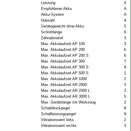
Leistung
0.7
Empfohlener Akku
AP 
Akku-System
AP
Hubzahl
400
Gerätegewicht ohne Akku
5.4 
Schnittlänge
60 
Zahnabstand
34 
Max. Akkulaufzeit AP 100
32 
Max. Akkulaufzeit AP 200
64 
Max. Akkulaufzeit AP 200 S
64 
Max. Akkulaufzeit AP 300
77 
Max. Akkulaufzeit AP 300 S
95 
Max. Akkulaufzeit AP 500 S
114
Max. Akkulaufzeit AR 1000
215
Max. Akkulaufzeit AR 2000
310
Max. Akkulaufzeit AR 2000 L
370
Max. Akkulaufzeit AR 3000 L
555
Max. Gerätelänge mit Werkzeug
247
Schalldruckpegel
85 
Schallleistungspegel
96 
Vibrationswert links
2.5 
Vibrationswert rechts
3.3 