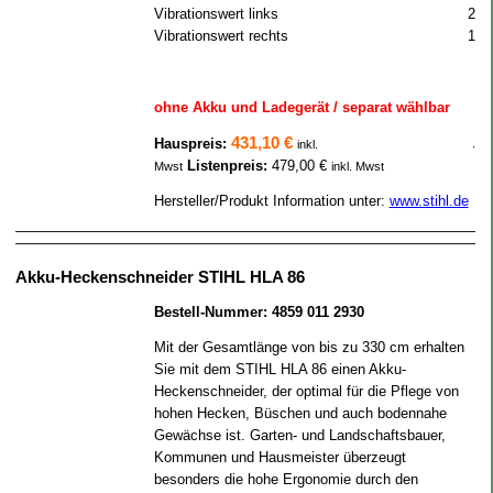
Vibrationswert links
2.3
Vibrationswert rechts
1.8
ohne Akku und Ladegerät / separat wählbar
431,10 €
Hauspreis:
.
inkl.
Listenpreis:
479,00 €
Mwst
inkl. Mwst
Hersteller/Produkt Information unter:
www.stihl.de
Akku-Heckenschneider STIHL HLA 86
Bestell-Nummer: 4859 011 2930
Mit der Gesamtlänge von bis zu 330 cm erhalten
Sie mit dem STIHL HLA 86 einen Akku-
Heckenschneider, der optimal für die Pflege von
hohen Hecken, Büschen und auch bodennahe
Gewächse ist. Garten- und Landschaftsbauer,
Kommunen und Hausmeister überzeugt
besonders die hohe Ergonomie durch den