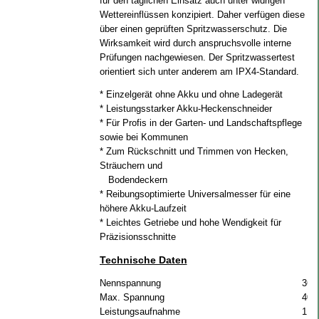
für den täglichen Einsatz auch unter widrigen
Wettereinflüssen konzipiert. Daher verfügen diese
über einen geprüften Spritzwasserschutz. Die
Wirksamkeit wird durch anspruchsvolle interne
Prüfungen nachgewiesen. Der Spritzwassertest
orientiert sich unter anderem am IPX4-Standard.
* Einzelgerät ohne Akku und ohne Ladegerät
* Leistungsstarker Akku-Heckenschneider
* Für Profis in der Garten- und Landschaftspflege
sowie bei Kommunen
* Zum Rückschnitt und Trimmen von Hecken,
Sträuchern und
Bodendeckern
* Reibungsoptimierte Universalmesser für eine
höhere Akku-Laufzeit
* Leichtes Getriebe und hohe Wendigkeit für
Präzisionsschnitte
Technische Daten
Nennspannung
36 
Max. Spannung
40 
Leistungsaufnahme
1 k