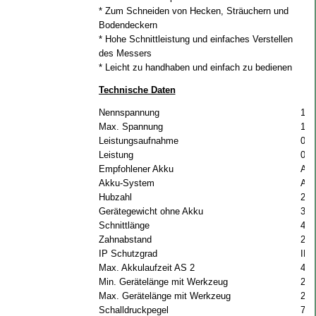
* Zum Schneiden von Hecken, Sträuchern und
Bodendeckern
* Hohe Schnittleistung und einfaches Verstellen
des Messers
* Leicht zu handhaben und einfach zu bedienen
Technische Daten
Nennspannung
11 
Max. Spannung
12 
Leistungsaufnahme
0.3
Leistung
0.1
Empfohlener Akku
AS 
Akku-System
AS
Hubzahl
260
Gerätegewicht ohne Akku
3.5
Schnittlänge
45 
Zahnabstand
22
IP Schutzgrad
IPX
Max. Akkulaufzeit AS 2
40 
Min. Gerätelänge mit Werkzeug
200
Max. Gerätelänge mit Werkzeug
260
Schalldruckpegel
74 