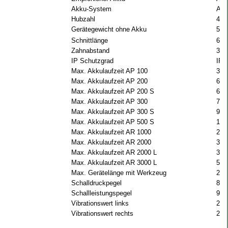
Akku-System
AP
Hubzahl
400
Gerätegewicht ohne Akku
5 k
Schnittlänge
60 
Zahnabstand
34
IP Schutzgrad
IPX
Max. Akkulaufzeit AP 100
32 
Max. Akkulaufzeit AP 200
64 
Max. Akkulaufzeit AP 200 S
64 
Max. Akkulaufzeit AP 300
77 
Max. Akkulaufzeit AP 300 S
95 
Max. Akkulaufzeit AP 500 S
114
Max. Akkulaufzeit AR 1000
215
Max. Akkulaufzeit AR 2000
310
Max. Akkulaufzeit AR 2000 L
370
Max. Akkulaufzeit AR 3000 L
555
Max. Gerätelänge mit Werkzeug
219
Schalldruckpegel
85 
Schallleistungspegel
96 
Vibrationswert links
2.8
Vibrationswert rechts
2.5