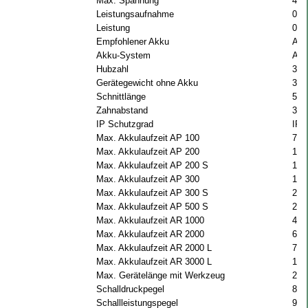
Max. Spannung
40 
Leistungsaufnahme
0.4
Leistung
0.2
Empfohlener Akku
AP 
Akku-System
AP
Hubzahl
300
Gerätegewicht ohne Akku
3.8
Schnittlänge
50 
Zahnabstand
33
IP Schutzgrad
IPX
Max. Akkulaufzeit AP 100
72 
Max. Akkulaufzeit AP 200
144
Max. Akkulaufzeit AP 200 S
144
Max. Akkulaufzeit AP 300
180
Max. Akkulaufzeit AP 300 S
223
Max. Akkulaufzeit AP 500 S
268
Max. Akkulaufzeit AR 1000
450
Max. Akkulaufzeit AR 2000
660
Max. Akkulaufzeit AR 2000 L
760
Max. Akkulaufzeit AR 3000 L
111
Max. Gerätelänge mit Werkzeug
212
Schalldruckpegel
83 
Schallleistungspegel
91 