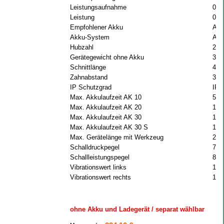
Leistungsaufnahme
0.3
Leistung
0.2
Empfohlener Akku
AK 
Akku-System
AK
Hubzahl
280
Gerätegewicht ohne Akku
3.8
Schnittlänge
45 
Zahnabstand
30
IP Schutzgrad
IPX
Max. Akkulaufzeit AK 10
50 
Max. Akkulaufzeit AK 20
100
Max. Akkulaufzeit AK 30
120
Max. Akkulaufzeit AK 30 S
120
Max. Gerätelänge mit Werkzeug
210
Schalldruckpegel
77 
Schallleistungspegel
88 
Vibrationswert links
1.5
Vibrationswert rechts
1.5
ohne Akku und Ladegerät / separat wählbar