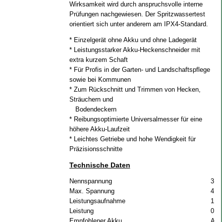
Wirksamkeit wird durch anspruchsvolle interne
Prüfungen nachgewiesen. Der Spritzwassertest
orientiert sich unter anderem am IPX4-Standard.
* Einzelgerät ohne Akku und ohne Ladegerät
* Leistungsstarker Akku-Heckenschneider mit
extra kurzem Schaft
* Für Profis in der Garten- und Landschaftspflege
sowie bei Kommunen
* Zum Rückschnitt und Trimmen von Hecken,
Sträuchern und
Bodendeckern
* Reibungsoptimierte Universalmesser für eine
höhere Akku-Laufzeit
* Leichtes Getriebe und hohe Wendigkeit für
Präzisionsschnitte
Technische Daten
Nennspannung
36 
Max. Spannung
40 
Leistungsaufnahme
1 k
Leistung
0.7
Empfohlener Akku
AP 