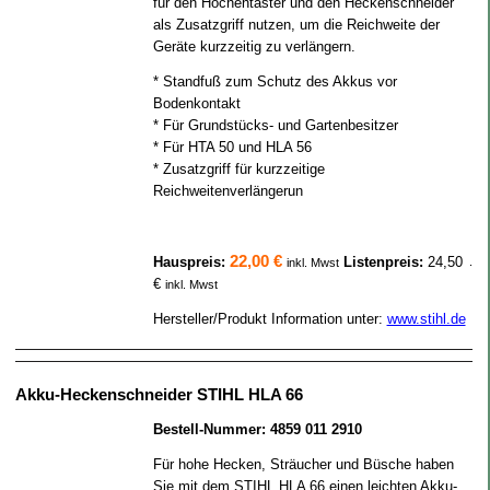
für den Hochentaster und den Heckenschneider
als Zusatzgriff nutzen, um die Reichweite der
Geräte kurzzeitig zu verlängern.
* Standfuß zum Schutz des Akkus vor
Bodenkontakt
* Für Grundstücks- und Gartenbesitzer
* Für HTA 50 und HLA 56
* Zusatzgriff für kurzzeitige
Reichweitenverlängerun
22,00 €
Hauspreis:
Listenpreis:
24,50
.
inkl. Mwst
€
inkl. Mwst
Hersteller/Produkt Information unter:
www.stihl.de
Akku-Heckenschneider STIHL HLA 66
Bestell-Nummer: 4859 011 2910
Für hohe Hecken, Sträucher und Büsche haben
Sie mit dem STIHL HLA 66 einen leichten Akku-