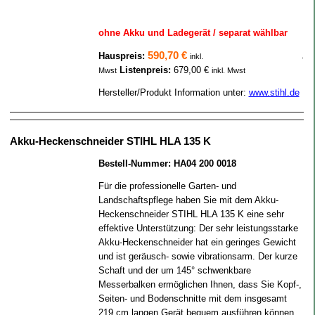
ohne Akku und Ladegerät / separat wählbar
590,70 €
Hauspreis:
.
inkl.
Listenpreis:
679,00 €
Mwst
inkl. Mwst
Hersteller/Produkt Information unter:
www.stihl.de
Akku-Heckenschneider STIHL HLA 135 K
Bestell-Nummer: HA04 200 0018
Für die professionelle Garten- und
Landschaftspflege haben Sie mit dem Akku-
Heckenschneider STIHL HLA 135 K eine sehr
effektive Unterstützung: Der sehr leistungsstarke
Akku-Heckenschneider hat ein geringes Gewicht
und ist geräusch- sowie vibrationsarm. Der kurze
Schaft und der um 145° schwenkbare
Messerbalken ermöglichen Ihnen, dass Sie Kopf-,
Seiten- und Bodenschnitte mit dem insgesamt
219 cm langen Gerät bequem ausführen können.